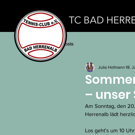
All Posts
Julia Hofmann
18. J
Sommer,
– unser
Am Sonntag, den 20. 
Herrenalb lädt herz
Los geht’s um 10 Uhr