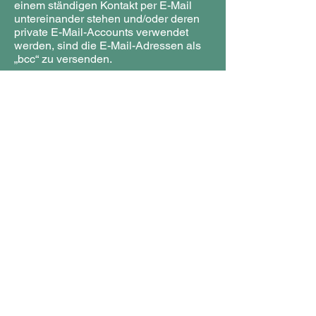
einem ständigen Kontakt per E-Mail
untereinander stehen und/oder deren
private E-Mail-Accounts verwendet
werden, sind die E-Mail-Adressen als
„bcc“ zu versenden.
§ 8 Verpflichtung auf die Vertraulichkeit
Alle Mitarbeiterinnen und Mitarbeiter im
Verein, die Umgang mit
personenbezogenen Daten haben (z.B.
Mitglieder des Vorstands,
Abteilungsleiterinnen und
Abteilungsleiter, Übungsleiterinnen und
Übungsleiter), sind auf den
vertraulichen Umgang mit
personenbezogenen Daten zu
verpflichten.
§ 9 Einrichtung und Unterhaltung von
Internetauftritten