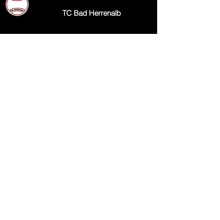
TC Bad Herrenalb
Schweizer Wiese 13
76332 Bad Herrenalb
E-Mail:
info@tcbadherrenalb.de
Postanschrift:
TC Bad Herrenalb e.V.
Postfach 1106
76328 Bad Herrenalb
Impressum
Datenschutz
Kontakt