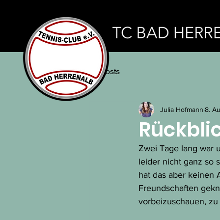
All Posts
Julia Hofmann
8. A
Rückblic
Zwei Tage lang war u
leider nicht ganz so
hat das aber keinen 
Freundschaften geknü
vorbeizuschauen, zu