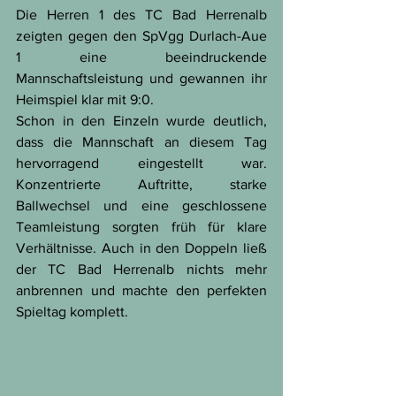
Die Herren 1 des TC Bad Herrenalb 
zeigten gegen den SpVgg Durlach-Aue 
1 eine beeindruckende 
Mannschaftsleistung und gewannen ihr 
Heimspiel klar mit 9:0.
Schon in den Einzeln wurde deutlich, 
dass die Mannschaft an diesem Tag 
hervorragend eingestellt war. 
Konzentrierte Auftritte, starke 
Ballwechsel und eine geschlossene 
Teamleistung sorgten früh für klare 
Verhältnisse. Auch in den Doppeln ließ 
der TC Bad Herrenalb nichts mehr 
anbrennen und machte den perfekten 
Spieltag komplett.