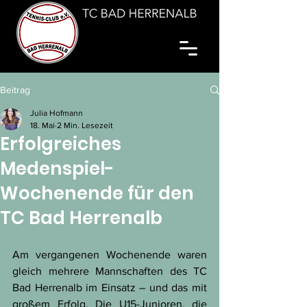
Beitrag
Julia Hofmann
18. Mai
2 Min. Lesezeit
Erfolgreiches
Medenspiel-
Wochenende für den
TC Bad Herrenalb
Am vergangenen Wochenende waren 
gleich mehrere Mannschaften des TC 
Bad Herrenalb im Einsatz – und das mit 
großem Erfolg. Die U15-Junioren, die 