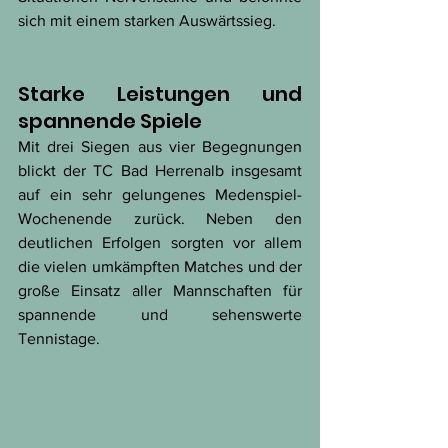
sich mit einem starken Auswärtssieg.
Starke Leistungen und 
spannende Spiele
Mit drei Siegen aus vier Begegnungen 
blickt der TC Bad Herrenalb insgesamt 
auf ein sehr gelungenes Medenspiel-
Wochenende zurück. Neben den 
deutlichen Erfolgen sorgten vor allem 
die vielen umkämpften Matches und der 
große Einsatz aller Mannschaften für 
spannende und sehenswerte 
Tennistage.