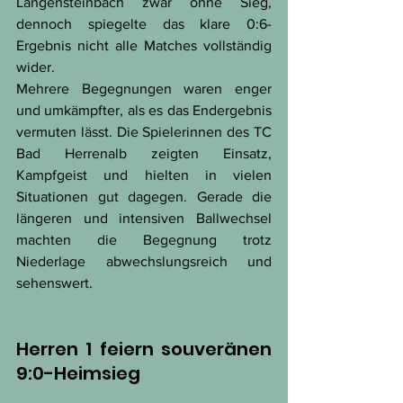
Langensteinbach zwar ohne Sieg, 
dennoch spiegelte das klare 0:6-
Ergebnis nicht alle Matches vollständig 
wider.
Mehrere Begegnungen waren enger 
und umkämpfter, als es das Endergebnis 
vermuten lässt. Die Spielerinnen des TC 
Bad Herrenalb zeigten Einsatz, 
Kampfgeist und hielten in vielen 
Situationen gut dagegen. Gerade die 
längeren und intensiven Ballwechsel 
machten die Begegnung trotz 
Niederlage abwechslungsreich und 
sehenswert.
Herren 1 feiern souveränen 
9:0-Heimsieg