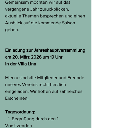
Gemeinsam möchten wir auf das 
vergangene Jahr zurückblicken, 
aktuelle Themen besprechen und einen 
Ausblick auf die kommende Saison 
geben.
Einladung zur Jahreshauptversammlung 
am 20. März 2026 um 19 Uhr
in der Villa Lina
Hierzu sind alle Mitglieder und Freunde 
unseres Vereins recht herzlich 
eingeladen. Wir hoffen auf zahlreiches 
Erscheinen.
Tagesordnung:
 1.⁠ ⁠Begrüßung durch den 1. 
Vorsitzenden