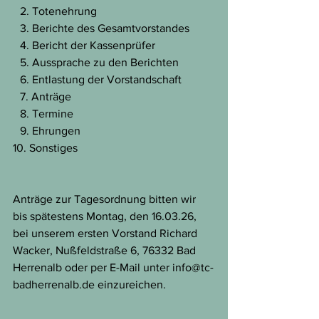
 2.⁠ ⁠Totenehrung
 3.⁠ ⁠Berichte des Gesamtvorstandes
 4.⁠ ⁠Bericht der Kassenprüfer
 5.⁠ ⁠Aussprache zu den Berichten
 6.⁠ ⁠Entlastung der Vorstandschaft
 7.⁠ ⁠Anträge
 8.⁠ ⁠Termine
 9.⁠ ⁠Ehrungen
10.⁠ ⁠Sonstiges
Anträge zur Tagesordnung bitten wir 
bis spätestens Montag, den 16.03.26, 
bei unserem ersten Vorstand Richard 
Wacker, Nußfeldstraße 6, 76332 Bad 
Herrenalb oder per E-Mail unter info@tc-
badherrenalb.de einzureichen.